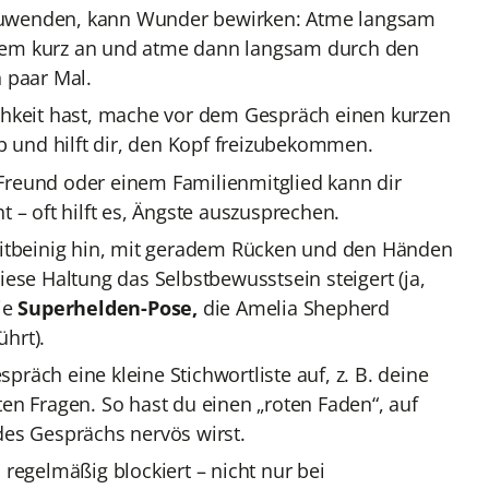
uwenden, kann Wunder bewirken: Atme langsam
n Atem kurz an und atme dann langsam durch den
 paar Mal.
chkeit hast, mache vor dem Gespräch einen kurzen
und hilft dir, den Kopf freizubekommen.
Freund oder einem Familienmitglied kann dir
 – oft hilft es, Ängste auszusprechen.
reitbeinig hin, mit geradem Rücken und den Händen
iese Haltung das Selbstbewusstsein steigert (ja,
ie
Superhelden-Pose,
die Amelia Shepherd
hrt).
präch eine kleine Stichwortliste auf, z. B. deine
en Fragen. So hast du einen „roten Faden“, auf
des Gesprächs nervös wirst.
ch regelmäßig blockiert – nicht nur bei