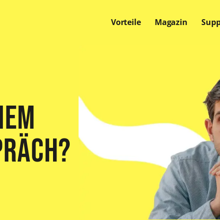
Vorteile
Magazin
Supp
Offene Stellen
Offene Stellen
Offene Stellen
nem
präch?