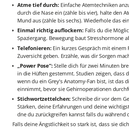
Atme tief durch:
Einfache Atemtechniken anz
durch die Nase ein (zähle bis vier), halte de
Mund aus (zähle bis sechs). Wiederhole das ein
Einmal richtig auflockern:
Falls du die Mögli
Spaziergang. Bewegung baut Stresshormone ab 
Telefonieren:
Ein kurzes Gespräch mit einem 
Zuversicht geben. Erzähle, was dir Sorgen macht
„Power Pose“:
Stelle dich für zwei Minuten b
in die Hüften gestemmt. Studien zeigen, dass d
wenn du ein Grey's Anatomy-Fan bist, ist das d
einnimmt, bevor sie Gehirnoperationen durchfü
Stichwortzettelchen:
Schreibe dir vor dem Ges
Stärken, deine Erfahrungen und deine wichtigst
dne du zurückgreifen kannst falls du während 
Falls deine Ängstlichkeit so stark ist, dass sie di