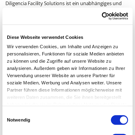
Diligencia Facility Solutions ist ein unabhängiges und
eigentümergeführtes Familienunternehmen, das
höchsten Wert auf nachhaltige, stabile und
partnerschaftliche Zusammenarbeit legt. Mit einem
Fokus auf Aus- und Weiterbildung sowie einem
Diese Webseite verwendet Cookies
respektvollen Umgang innerhalb des Teams und
gegenüber Kunden und Partnern bietet Diligencia
Wir verwenden Cookies, um Inhalte und Anzeigen zu
professionelle Lösungen im Gebäudemanagement.
personalisieren, Funktionen für soziale Medien anbieten
zu können und die Zugriffe auf unsere Website zu
analysieren. Außerdem geben wir Informationen zu Ihrer
“Dank WorkerHero konnten wir in nur 5
Verwendung unserer Website an unsere Partner für
Wochen 2 neue Teamassistenzen für unser
soziale Medien, Werbung und Analysen weiter. Unsere
Team gewinnen. Ihre Unterstützung hat es
Partner führen diese Informationen möglicherweise mit
uns ermöglicht, schnell und effizient die
weiteren Daten zusammen, die Sie ihnen bereitgestellt
richtigen Kandidaten auszuwählen. Wir
haben oder die sie im Rahmen Ihrer Nutzung der Dienste
freuen uns auf eine weiterhin erfolgreiche
gesammelt haben.
Einwilligungsauswahl
Zusammenarbeit!"
Notwendig