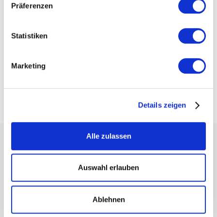
- Mark Zimmermann (Geschäftsführer, Diligencia Facility
Präferenzen
Solutions)
Statistiken
Weitere Themen:
Marketing
Weitere Kategorien:
Case Study
Details zeigen
Alle zulassen
Weitere Beiträge
Auswahl erlauben
Ablehnen