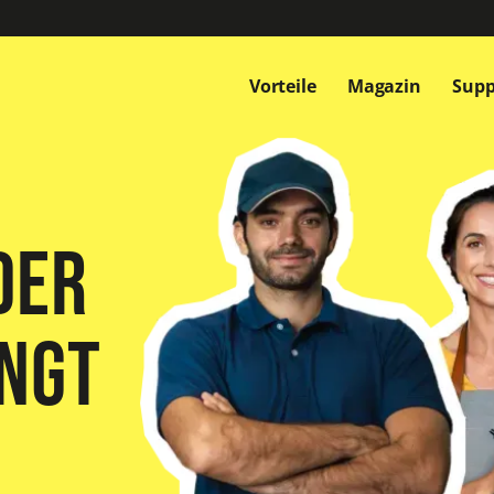
Vorteile
Magazin
Supp
Offene Stellen
Offene Stellen
Offene Stellen
der
ingt