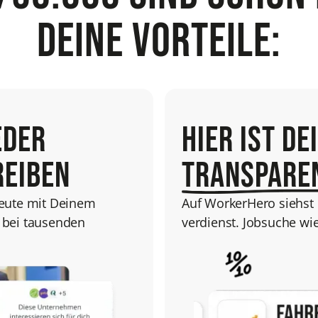
Deine Vorteile:
eder
Hier ist de
eiben
transpare
heute mit Deinem
Auf WorkerHero siehst 
 bei tausenden
verdienst. Jobsuche wi