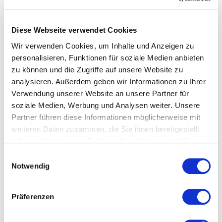
zu kompensieren?"
Antwortmöglichkeit 2: "Das ist nachvollziehbar, wie
Diese Webseite verwendet Cookies
sieht es mit der Möglichkeit aus, dass wir nach einer
Wir verwenden Cookies, um Inhalte und Anzeigen zu
Probezeit von sechs Monaten erneut über mein
personalisieren, Funktionen für soziale Medien anbieten
Gehalt sprechen, basierend auf meiner Leistung und
zu können und die Zugriffe auf unsere Website zu
dem Beitrag zum Unternehmenserfolg?"
analysieren. Außerdem geben wir Informationen zu Ihrer
Verwendung unserer Website an unsere Partner für
Wie du auf Widerstand richtig reagierst
soziale Medien, Werbung und Analysen weiter. Unsere
Manchmal stößt du auf Widerstand. So gehst du damit
Partner führen diese Informationen möglicherweise mit
um:
weiteren Daten zusammen, die Sie ihnen bereitgestellt
Sei flexibel:
Wenn das volle Gehalt nicht drin ist,
haben oder die sie im Rahmen Ihrer Nutzung der Dienste
sprich über Boni oder andere Vorteile wie mehr
gesammelt haben.
Einwilligungsauswahl
Urlaubstage.
Notwendig
Halte Argumente bereit:
Bereite dich auf Einwände
vor und habe gute Gründe, warum eine
Gehaltserhöhung gerechtfertigt ist.
Präferenzen
Bleibe professionell:
Auch wenn es schwierig wird,
bewahre Ruhe und bleibe sachlich. Das zeigt, dass du