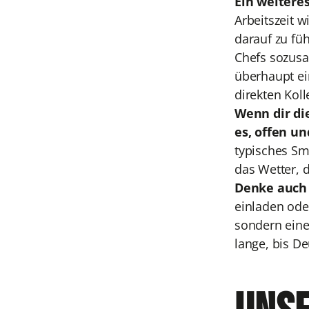
Ein weitere
Arbeitszeit w
darauf zu füh
Chefs sozusa
überhaupt ei
direkten Kol
Wenn dir di
es, offen u
typisches Sm
das Wetter, 
Denke auch 
einladen ode
sondern eine
lange, bis D