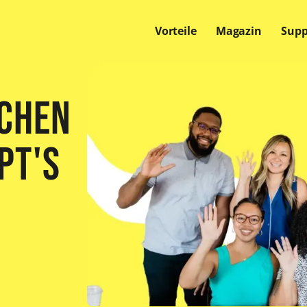
Vorteile
Magazin
Supp
Offene Stellen
Offene Stellen
Offene Stellen
chen
pt's