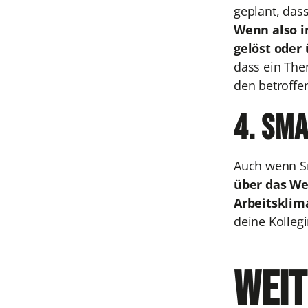
geplant, das
Wenn also i
gelöst oder
dass ein The
den betroffe
4. Sma
Auch wenn Sma
über das We
Arbeitsklim
deine Kolleg
Weit