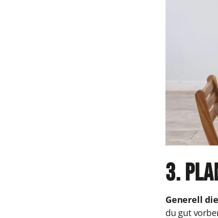
3. Pla
Generell di
du gut vorber