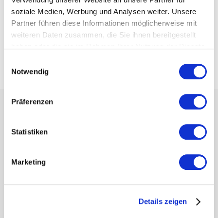
soziale Medien, Werbung und Analysen weiter. Unsere
Weitere Themen:
Partner führen diese Informationen möglicherweise mit
Weitere Kategorien:
weiteren Daten zusammen, die Sie ihnen bereitgestellt
haben oder die sie im Rahmen Ihrer Nutzung der Dienste
Case Study
gesammelt haben.
Einwilligungsauswahl
Notwendig
Präferenzen
Weitere Beiträge
Statistiken
Marketing
Details zeigen