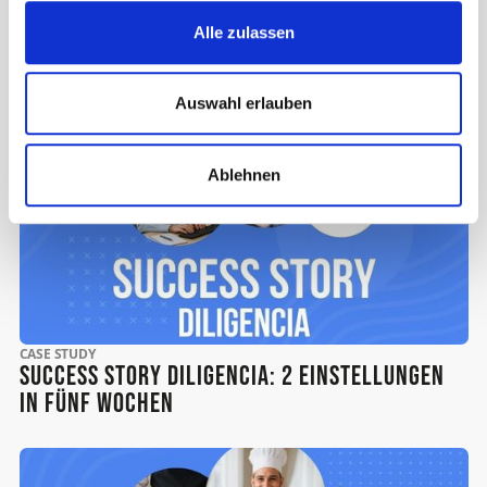
Alle zulassen
Success Story Duisburger Hafen AG: 3
Einstellungen in nur 3 Monaten
Auswahl erlauben
Ablehnen
CASE STUDY
Success Story Diligencia: 2 Einstellungen
in fünf Wochen