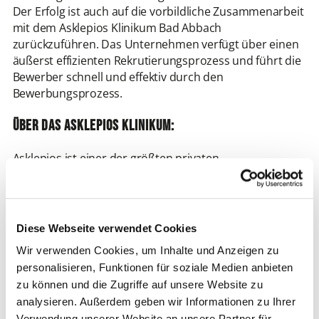
Der Erfolg ist auch auf die vorbildliche Zusammenarbeit
mit dem Asklepios Klinikum Bad Abbach
zurückzuführen. Das Unternehmen verfügt über einen
äußerst effizienten Rekrutierungsprozess und führt die
Bewerber schnell und effektiv durch den
Bewerbungsprozess.
Über das Asklepios Klinikum:
Asklepios ist einer der größten privaten
Krankenhausbetreiber in Deutschland und befindet
sich in unmittelbarer Nähe der Weltkulturerbestadt
Regensburg. Es besteht aus der Klinik und Poliklinik für
Orthopädie, der Klinik und Poliklinik für Rheumatologie
Diese Webseite verwendet Cookies
und Klinische Immunologie, dem Zentrum für
Wir verwenden Cookies, um Inhalte und Anzeigen zu
Wirbelsäulen- und Skoliose-Therapie (Orthopädie II) und
personalisieren, Funktionen für soziale Medien anbieten
dem Zentrum für Orthopädische und
zu können und die Zugriffe auf unsere Website zu
Rheumatologische Rehabilitation.
analysieren. Außerdem geben wir Informationen zu Ihrer
Verwendung unserer Website an unsere Partner für