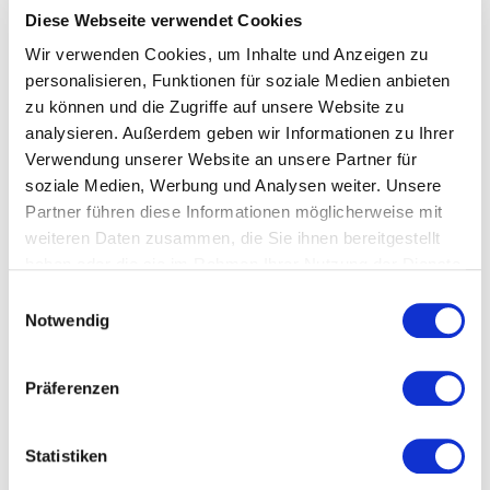
Unternehmen Talente finden, grundlegend verändert.
Diese Webseite verwendet Cookies
Es ermöglicht eine präzise Zielgruppenansprache,
Wir verwenden Cookies, um Inhalte und Anzeigen zu
verbessert das Bewerber-Erlebnis und macht den
Recruitingprozess insgesamt schneller und
personalisieren, Funktionen für soziale Medien anbieten
kosteneffizienter. Besonders Social Recruiting spielt
zu können und die Zugriffe auf unsere Website zu
hierbei eine große Rolle, da es Unternehmen
analysieren. Außerdem geben wir Informationen zu Ihrer
ermöglicht,
potenzielle Kandidaten dort zu erreichen,
Verwendung unserer Website an unsere Partner für
wo sie ihre Zeit verbringen
- auf sozialen Medien.
soziale Medien, Werbung und Analysen weiter. Unsere
Partner führen diese Informationen möglicherweise mit
Profitiere von den Vorteilen moderner
weiteren Daten zusammen, die Sie ihnen bereitgestellt
Recruiting Methoden mithilfe von
haben oder die sie im Rahmen Ihrer Nutzung der Dienste
WorkerHero
gesammelt haben.
Einwilligungsauswahl
Notwendig
WorkerHero hat die Art und Weise, wie Unternehmen
an das Recruiting herangehen, revolutioniert. Mit
kreativen und effektiven
Recruiting Kampagnen
helfen
Präferenzen
wir dir, die Sichtbarkeit deiner Marke zu erhöhen und
gleichzeitig eine Verbindung zu
potenziellen
Statistiken
Kandidaten aufzubauen, die traditionelle Methoden