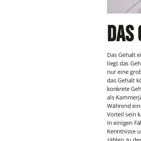
Das 
Das Gehalt e
liegt das Ge
nur eine grob
das Gehalt kö
konkrete Geh
als Kammerjä
Während eine
Vorteil sein
In einigen F
Kenntnisse u
zählen zu d