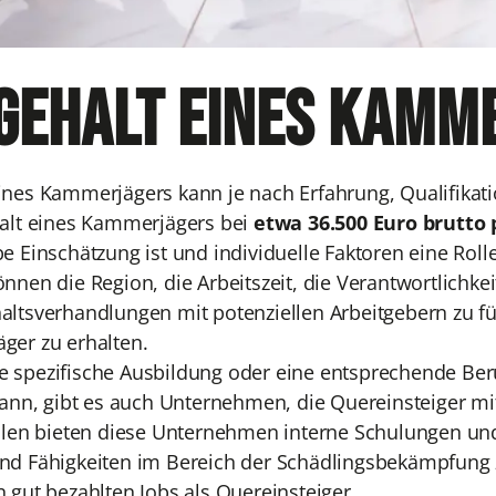
Gehalt eines Kamm
ines Kammerjägers kann je nach Erfahrung, Qualifikati
halt eines Kammerjägers bei
etwa 36.500 Euro brutto 
e Einschätzung ist und individuelle Faktoren eine Roll
nnen die Region, die Arbeitszeit, die Verantwortlichkei
altsverhandlungen mit potenziellen Arbeitgebern zu f
ger zu erhalten.
 spezifische Ausbildung oder eine entsprechende Be
 kann, gibt es auch Unternehmen, die Quereinsteiger mi
ällen bieten diese Unternehmen interne Schulungen u
nd Fähigkeiten im Bereich der Schädlingsbekämpfung 
en
gut bezahlten Jobs als Quereinsteiger.