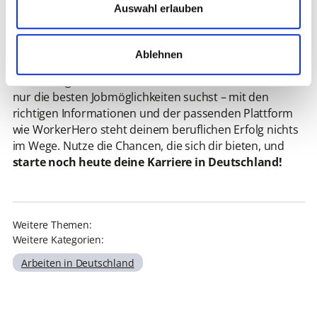
Auswahl erlauben
Deutschkenntnisse
.
Deutschland bietet EU-Bürgern eine Vielzahl an
Möglichkeiten, beruflich Fuß zu fassen und eine
Ablehnen
erfolgreiche Karriere aufzubauen. Ob du deine
Ausbildung anerkennen lassen möchtest oder einfach
nur die besten Jobmöglichkeiten suchst – mit den
richtigen Informationen und der passenden Plattform
wie WorkerHero steht deinem beruflichen Erfolg nichts
im Wege. Nutze die Chancen, die sich dir bieten, und
starte noch heute deine Karriere in Deutschland!
Weitere Themen:
Weitere Kategorien:
Arbeiten in Deutschland