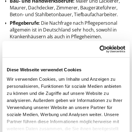
Bau- und Handwerksberufe:
Maler und Lackierer,
Maurer, Dachdecker, Zimmerer, Baugeräteführer,
Beton- und Stahlbetonbauer, Tiefbaufacharbeiter.
Pflegeberufe:
Die Nachfrage nach Pflegepersonal
allgemein ist in Deutschland sehr hoch, sowohl in
Krankenhäusern als auch in Pflegeheimen.
Logistik und Transport:
Als Berufskraftfahrer,
Lagerarbeiter und Fachkräfte in der Logistikbranche
hast du sehr gute Berufsaussichten.
Industrieberufe:
Elektriker, Installateure,
Diese Webseite verwendet Cookies
Fertigungsmechaniker, Mechatroniker, Elektroniker,
Wir verwenden Cookies, um Inhalte und Anzeigen zu
Sanitär-, Heizung- und Klimaanlagenbauer (SHK).
personalisieren, Funktionen für soziale Medien anbieten
Diese Berufe bieten nicht nur sichere Arbeitsplätze,
zu können und die Zugriffe auf unsere Website zu
sondern oft auch attraktive Gehälter über dem
analysieren. Außerdem geben wir Informationen zu Ihrer
Mindestlohn von 12,41 Euro pro Stunde in Deutschland
Verwendung unserer Website an unsere Partner für
(Stand August 2024). Wenn du mehr über die besten
soziale Medien, Werbung und Analysen weiter. Unsere
Verdienstmöglichkeiten in Deutschland erfahren
Partner führen diese Informationen möglicherweise mit
möchtest, lohnt sich ein Blick auf die Liste der
weiteren Daten zusammen, die Sie ihnen bereitgestellt
bestbezahlten Jobs in Deutschland
. Hier findest du