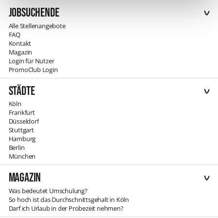
sprichst oder woher Du kommst. Bei uns findet
Jobsuchende
jeder seinen passenden Job.
Alle Stellenangebote
FAQ
Kontakt
Magazin
Login für Nutzer
PromoClub Login
Städte
Köln
Frankfurt
Düsseldorf
Stuttgart
Hamburg
Berlin
München
Magazin
Was bedeutet Umschulung?
So hoch ist das Durchschnittsgehalt in Köln
Darf ich Urlaub in der Probezeit nehmen?