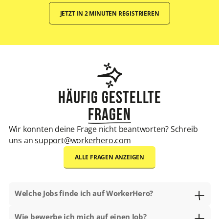
JETZT IN 2 MINUTEN REGISTRIEREN
Häufig gestellte
Fragen
Wir konnten deine Frage nicht beantworten? Schreib
uns an
support@workerhero.com
ALLE FRAGEN ANZEIGEN
Welche Jobs finde ich auf WorkerHero?
Auf WorkerHero findest Du alle Arten von Jobs. Zum
Wie bewerbe ich mich auf einen Job?