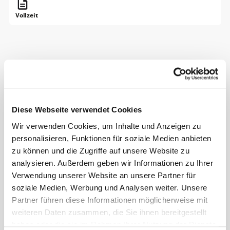
Vollzeit
Über das Unternehmen
Thermondo GmbH
Prinzenstraße 34
Diese Webseite verwendet Cookies
10969 Berlin
Wir verwenden Cookies, um Inhalte und Anzeigen zu
Deutschland muss seine Klimaziele erreichen. Dafür
personalisieren, Funktionen für soziale Medien anbieten
muss die Wärmewende gelingen. Genau daran arbeiten
zu können und die Zugriffe auf unsere Website zu
wir als größter Heizungsinstallateur Deutschlands.
analysieren. Außerdem geben wir Informationen zu Ihrer
Halb StartUp, halb Handwerksbetrieb haben wir
Verwendung unserer Website an unsere Partner für
unseren Purpose klar definiert: Gemeinsam machen wir
soziale Medien, Werbung und Analysen weiter. Unsere
Wohnen klimaneutral.
Partner führen diese Informationen möglicherweise mit
Jede Familie, jedes Zuhause kann klimaneutral werden.
weiteren Daten zusammen, die Sie ihnen bereitgestellt
Der Schlüssel dazu ist, komplett auf grüne Wärme
haben oder die sie im Rahmen Ihrer Nutzung der Dienste
umzusteigen. Denn Wärme ist der größte Hebel, um