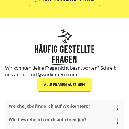
Häufig gestellte
Fragen
Wir konnten deine Frage nicht beantworten? Schreib
uns an
support@workerhero.com
ALLE FRAGEN ANZEIGEN
Welche Jobs finde ich auf WorkerHero?
Auf WorkerHero findest Du alle Arten von Jobs. Zum
Wie bewerbe ich mich auf einen Job?
Beispiel als
Lieferfahrer
, im
Einzelhandel
,