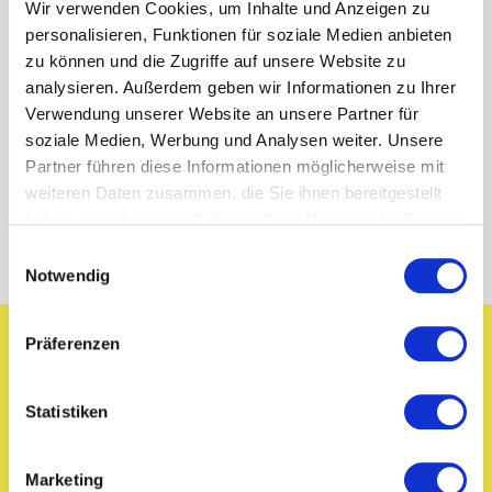
Wir verwenden Cookies, um Inhalte und Anzeigen zu
Familienunternehmen - Mit unseren mehr als 500
Mitarbeitern sind wir genauso bunt wie unsere
personalisieren, Funktionen für soziale Medien anbieten
Produktpalette. In Langenfeld haben wir drei Standorte
zu können und die Zugriffe auf unsere Website zu
und sind in direkter Nachbarschaft zu den rheinischen
analysieren. Außerdem geben wir Informationen zu Ihrer
Metropolen Köln und Düsseldorf gelegen. Komme ins
Verwendung unserer Website an unsere Partner für
Team und arbeite zusammen mit uns mit Freude und
soziale Medien, Werbung und Analysen weiter. Unsere
Herzblut an unseren hochwertigen Produkten, um
Partner führen diese Informationen möglicherweise mit
anderen Menschen ein Plus an Gesundheit und
weiteren Daten zusammen, die Sie ihnen bereitgestellt
Lebensqualität zu ermöglichen.
haben oder die sie im Rahmen Ihrer Nutzung der Dienste
gesammelt haben.
Terms of use
© 1987–2026 HERE
Einwilligungsauswahl
Notwendig
Präferenzen
Statistiken
In
3 Schritten
zum besseren Job:
Marketing