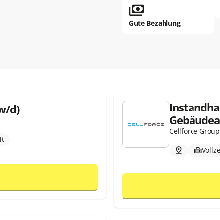
Gute Bezahlung
Instandha
w/d)
Gebäudeau
Cellforce Grou
lt
Vollze