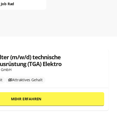
Job Rad
lter (m/w/d) technische
srüstung (TGA) Elektro
p GmbH
it
Attraktives Gehalt
MEHR ERFAHREN